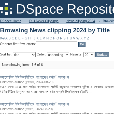
Browsing News clipping 2024 by Title
DSpace Reposit
DSpace Home
→
DIU News Clippings
→
News clipping 2024
→
Browsin
Browsing News clipping 2024 by Title
0-9
A
B
C
D
E
F
G
H
I
J
K
L
M
N
O
P
Q
R
S
T
U
V
W
X
Y
Z
Or enter first few letters:
Sort by:
Order:
Results:
Now showing items 1-6 of 6
ড্যাফোডিল ইউনিভার্সিটিতে "বাংলাদেশ কর্নার" উদ্বোধন
Unknown author
(
যুগান্তর
,
2024-08-20
)
১৯৪৭ থেকে ২০২৪ সাল পর্যন্ত বাংলাদেশের প্রতিটি আন্দোলন সংগ্রামের ভুমিকা এ গৌরবময় অবদানকে 
ইউনিভার্সিটিতে উদ্বোধন করা হয়েছে বাংলাদেশ কর্নার সম্প্রতি বিশ্ববিদ্যালয়ের ট্রাস্টি ...
ড্যাফোডিল ইউনিভার্সিটিতে "বাংলাদেশ কর্নার" উদ্বোধন
Unknown author
(
সমকাল
,
2024-08-20
)
১৯৪৭ থেকে ২০২৪ সাল পর্যন্ত বাংলাদেশের প্রতিটি আন্দোলন সংগ্রামের ভুমিকা এ গৌরবময় অবদানকে 