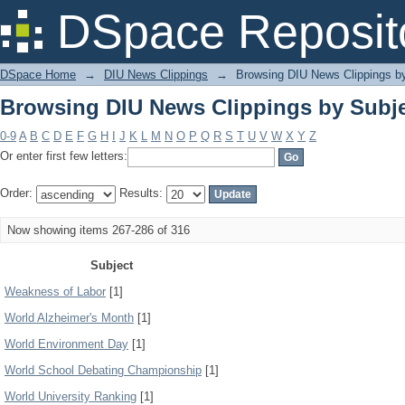
Browsing DIU News Clippings by Subj
DSpace Reposit
DSpace Home
→
DIU News Clippings
→
Browsing DIU News Clippings b
Browsing DIU News Clippings by Subj
0-9
A
B
C
D
E
F
G
H
I
J
K
L
M
N
O
P
Q
R
S
T
U
V
W
X
Y
Z
Or enter first few letters:
Order:
Results:
Now showing items 267-286 of 316
Subject
Weakness of Labor
[1]
World Alzheimer's Month
[1]
World Environment Day
[1]
World School Debating Championship
[1]
World University Ranking
[1]