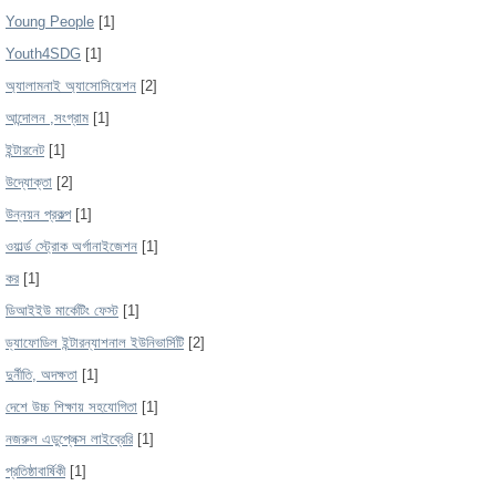
Young People
[1]
Youth4SDG
[1]
অ্যালামনাই অ্যাসোসিয়েশন
[2]
আন্দোলন ,সংগ্রাম
[1]
ইন্টারনেট
[1]
উদ্যোক্তা
[2]
উন্নয়ন প্রকল্প
[1]
ওয়ার্ল্ড স্ট্রোক অর্গানাইজেশন
[1]
কর
[1]
ডিআইইউ মার্কেটিং ফেস্ট
[1]
ড্যাফোডিল ইন্টারন্যাশনাল ইউনিভার্সিটি
[2]
দুর্নীতি, অদক্ষতা
[1]
দেশে উচ্চ শিক্ষায় সহযোগিতা
[1]
নজরুল এডুপ্লেক্স লাইব্রেরি
[1]
প্রতিষ্ঠাবার্ষিকী
[1]