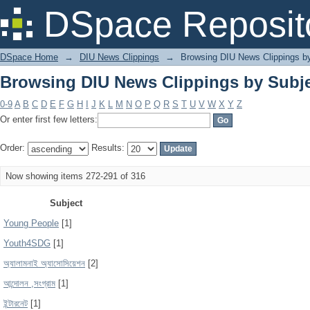
Browsing DIU News Clippings by Subj
DSpace Reposit
DSpace Home
→
DIU News Clippings
→
Browsing DIU News Clippings b
Browsing DIU News Clippings by Subj
0-9
A
B
C
D
E
F
G
H
I
J
K
L
M
N
O
P
Q
R
S
T
U
V
W
X
Y
Z
Or enter first few letters:
Order:
Results:
Now showing items 272-291 of 316
Subject
Young People
[1]
Youth4SDG
[1]
অ্যালামনাই অ্যাসোসিয়েশন
[2]
আন্দোলন ,সংগ্রাম
[1]
ইন্টারনেট
[1]