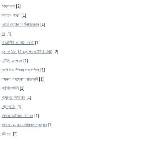
উদ্যোক্তা
[2]
উন্নয়ন প্রকল্প
[1]
ওয়ার্ল্ড স্ট্রোক অর্গানাইজেশন
[1]
কর
[1]
ডিআইইউ মার্কেটিং ফেস্ট
[1]
ড্যাফোডিল ইন্টারন্যাশনাল ইউনিভার্সিটি
[2]
দুর্নীতি, অদক্ষতা
[1]
দেশে উচ্চ শিক্ষায় সহযোগিতা
[1]
নজরুল এডুপ্লেক্স লাইব্রেরি
[1]
প্রতিষ্ঠাবার্ষিকী
[1]
প্রযুক্তি ,ডিজিটাল
[1]
প্রোগ্রামিং
[1]
ফারাজ আইয়াজ হোসেন
[1]
ফারাজ হোসেন সাহসিকতা পুরস্কার
[1]
বইমেলা
[2]