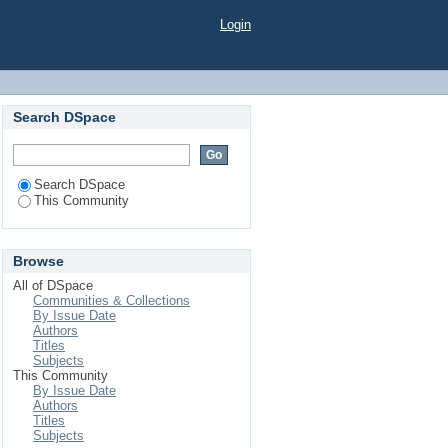
Login
Search DSpace
Search DSpace
This Community
Browse
All of DSpace
Communities & Collections
By Issue Date
Authors
Titles
Subjects
This Community
By Issue Date
Authors
Titles
Subjects