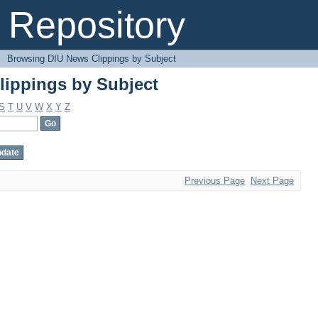
ippings by Subject
Repository
→
Browsing DIU News Clippings by Subject
ippings by Subject
S
T
U
V
W
X
Y
Z
Previous Page
Next Page