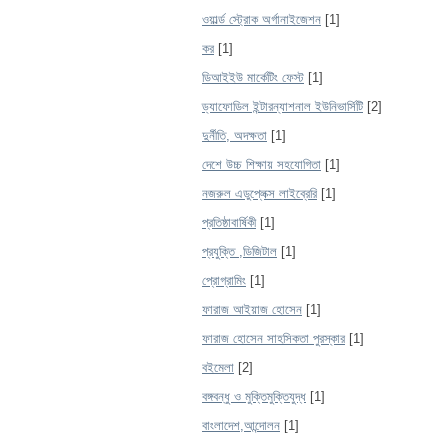
ওয়ার্ল্ড স্ট্রোক অর্গানাইজেশন
[1]
কর
[1]
ডিআইইউ মার্কেটিং ফেস্ট
[1]
ড্যাফোডিল ইন্টারন্যাশনাল ইউনিভার্সিটি
[2]
দুর্নীতি, অদক্ষতা
[1]
দেশে উচ্চ শিক্ষায় সহযোগিতা
[1]
নজরুল এডুপ্লেক্স লাইব্রেরি
[1]
প্রতিষ্ঠাবার্ষিকী
[1]
প্রযুক্তি ,ডিজিটাল
[1]
প্রোগ্রামিং
[1]
ফারাজ আইয়াজ হোসেন
[1]
ফারাজ হোসেন সাহসিকতা পুরস্কার
[1]
বইমেলা
[2]
বঙ্গবন্ধু ও মুক্তিমুক্তিযুদ্ধ
[1]
বাংলাদেশ,আন্দোলন
[1]