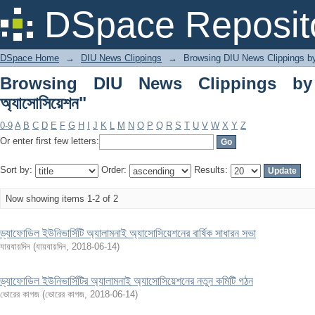
Browsing DIU News Clippings by Subject "
DSpace Reposit
DSpace Home
→
DIU News Clippings
→
Browsing DIU News Clippings b
Browsing DIU News Clippings by Su
অ্যাসোসিয়েশন"
0-9
A
B
C
D
E
F
G
H
I
J
K
L
M
N
O
P
Q
R
S
T
U
V
W
X
Y
Z
Or enter first few letters:
Sort by:
Order:
Results:
Now showing items 1-2 of 2
ড্যাফোডিল ইউনিভার্সিটি অ্যালামনাই অ্যাসোসিয়েশনের বার্ষিক সাধারন সভা
যায়যায়দিন
(
যায়যায়দিন
,
2018-06-14
)
ড্যাফোডিল ইউনিভার্সিটির অ্যালামনাই অ্যাসোসিয়েশনের নতুন কমিটি গঠন
ভোরের কাগজ
(
ভোরের কাগজ
,
2018-06-14
)