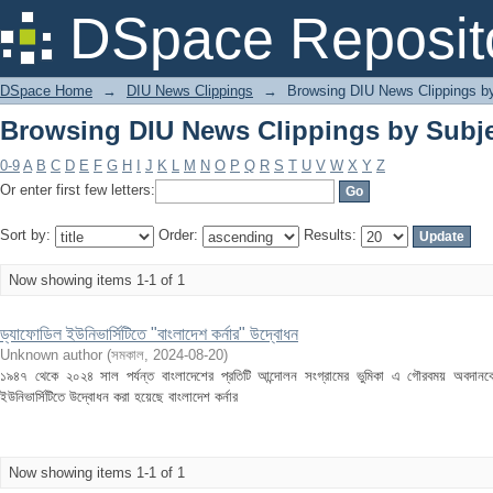
Browsing DIU News Clippings by Subject "
DSpace Reposit
DSpace Home
→
DIU News Clippings
→
Browsing DIU News Clippings b
Browsing DIU News Clippings by Subject "
0-9
A
B
C
D
E
F
G
H
I
J
K
L
M
N
O
P
Q
R
S
T
U
V
W
X
Y
Z
Or enter first few letters:
Sort by:
Order:
Results:
Now showing items 1-1 of 1
ড্যাফোডিল ইউনিভার্সিটিতে "বাংলাদেশ কর্নার" উদ্বোধন
Unknown author
(
সমকাল
,
2024-08-20
)
১৯৪৭ থেকে ২০২৪ সাল পর্যন্ত বাংলাদেশের প্রতিটি আন্দোলন সংগ্রামের ভুমিকা এ গৌরবময় অবদানকে 
ইউনিভার্সিটিতে উদ্বোধন করা হয়েছে বাংলাদেশ কর্নার
Now showing items 1-1 of 1