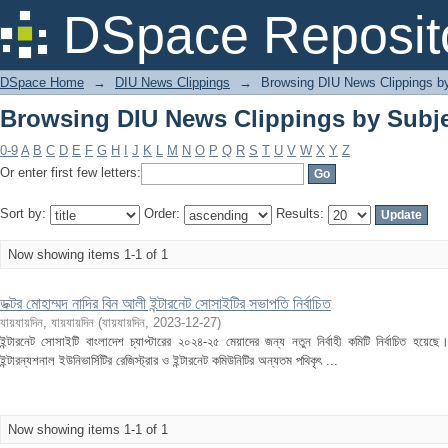
Browsing DIU News Clippings by Subject 
DSpace Reposit
DSpace Home
→
DIU News Clippings
→
Browsing DIU News Clippings b
Browsing DIU News Clippings by Subject 
0-9
A
B
C
D
E
F
G
H
I
J
K
L
M
N
O
P
Q
R
S
T
U
V
W
X
Y
Z
Or enter first few letters:
Sort by:
Order:
Results:
Now showing items 1-1 of 1
ডক্টর মোহাম্মদ নাদির বিন আলী ইন্টারনেট সোসাইটির সভাপতি নির্বাচিত
যায়যায়দিন, যায়যায়দিন
(
যায়যায়দিন
,
2023-12-27
)
ইন্টারনেট সোসাইটি বাংলাদেশ চ্যাপ্টারের ২০২৪-২৫ মেয়াদের জন্য নতুন নির্বাহী কমিটি নির্বাচিত হয়েছ
ইন্টারন্যশনাল ইউনিভার্সিটির রেজিস্ট্রার ও ইন্টারনেট কমিউনিটির অন্যতম পথিকৃৎ ...
Now showing items 1-1 of 1