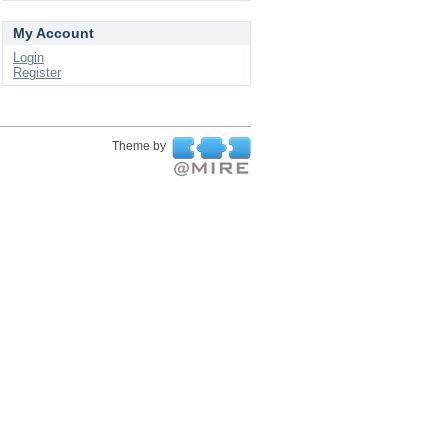
My Account
Login
Register
Theme by