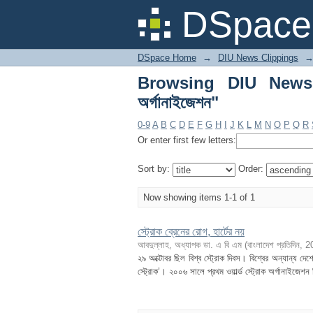
Browsing DIU News Clippi
DSpace 
DSpace Home
→
DIU News Clippings
Browsing DIU News Cl
অর্গানাইজেশন"
0-9
A
B
C
D
E
F
G
H
I
J
K
L
M
N
O
P
Q
R
Or enter first few letters:
Sort by:
Order:
Now showing items 1-1 of 1
স্ট্রোক ব্রেনের রোগ, হার্টের নয়
আবদুল্লাহ, অধ্যাপক ডা. এ বি এম
(
বাংলাদেশ প্রতিদিন
,
2
২৯ অক্টোবর ছিল বিশ্ব স্ট্রোক দিবস। বিশ্বের অন্যান্য 
স্ট্রোক’। ২০০৬ সালে প্রথম ওয়ার্ল্ড স্ট্রোক অর্গানাইজেশন