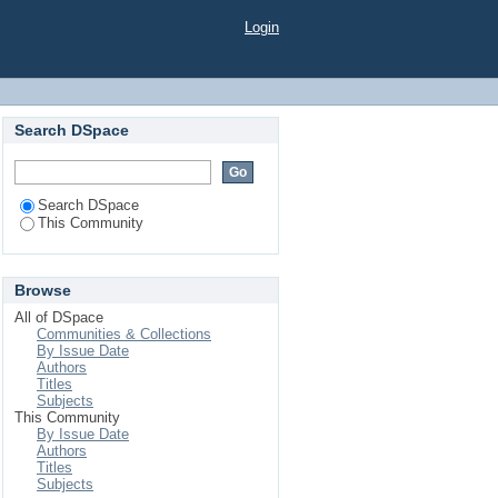
ন"
Login
Search DSpace
Search DSpace
This Community
Browse
All of DSpace
Communities & Collections
By Issue Date
Authors
Titles
Subjects
This Community
By Issue Date
Authors
Titles
Subjects