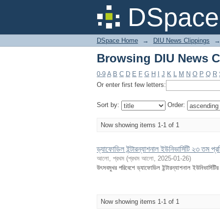
Browsing DIU News Clipp
DSpace 
DSpace Home
→
DIU News Clippings
Browsing DIU News Clipp
0-9
A
B
C
D
E
F
G
H
I
J
K
L
M
N
O
P
Q
R
Or enter first few letters:
Sort by:
Order:
Now showing items 1-1 of 1
ড্যাফোডিল ইন্টারন্যাশনাল ইউনিভার্সিটি ২৩ তম প্রতি
আলো, প্রথম
(
প্রথম আলো
,
2025-01-26
)
উৎসবমুখর পরিবেশে ড্যাফোডিল ইন্টারন্যাশনাল ইউনিভার্সিটির ২৩
Now showing items 1-1 of 1