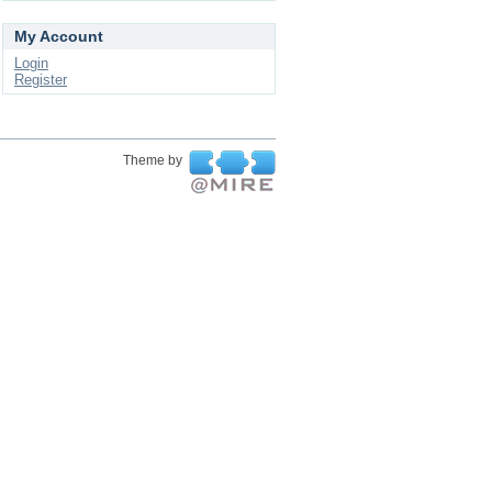
My Account
Login
Register
Theme by