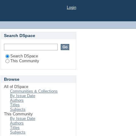
Login
Search DSpace
Search DSpace
This Community
Browse
All of DSpace
Communities & Collections
By Issue Date
Authors
Titles
Subjects
This Community
By Issue Date
Authors
Titles
Subjects