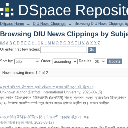
Browsing DIU News Clippings by Subjec
DSpace Reposit
DSpace Home
→
DIU News Clippings
→
Browsing DIU News Clippings b
Browsing DIU News Clippings by Subjec
0-9
A
B
C
D
E
F
G
H
I
J
K
L
M
N
O
P
Q
R
S
T
U
V
W
X
Y
Z
Or enter first few letters:
Sort by:
Order:
Results:
Now showing items 1-2 of 2
একুশে বইমেলা উপলক্ষে ড্যাফোডিল প্রেসের ৭টি নতুন বই উন্মোচন
Unknown author
(
Daffodil International University
,
2026-03-15
)
ড্যাফোডিল ইন্টারন্যাশনাল ইউনিভার্সিটির (ডিআইইউ) নিজস্ব প্রকাশনা সংস্থা ‘ড্যাফোডিল ইন্টারন্যাশনা
২০২৬ উপলক্ষে প্রকাশিত সাতটি নতুন বইয়ের মোড়ক উন্মোচন অনুষ্ঠিত হয়। সাভারে অবস্থিত ...
ড্যাফোডিল ইউনিভার্সিটিতে তিন দিনব্যাপী ‘প্রথমা বইমেলা’ শুরু
প্রথম আলো
(
প্রথম আলো
,
2023-09-17
)
ড্যাফোডিল ঢাকার অদূরে প্রথম আলো সার্কুলেশন বিভাগের আয়োজনে শুরু হয়েছে তিন দিনব্যাপী ‘প্রথ