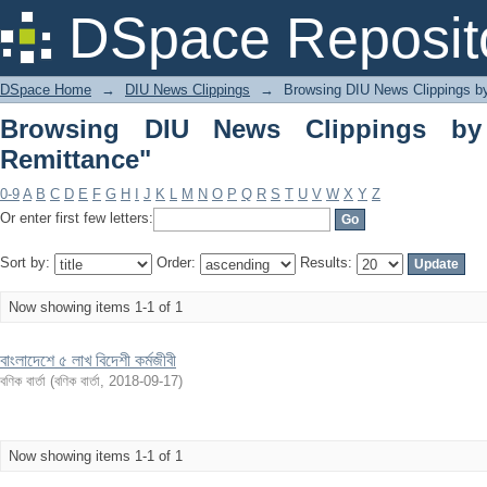
Browsing DIU News Clippings by Subje
DSpace Reposit
DSpace Home
→
DIU News Clippings
→
Browsing DIU News Clippings b
Browsing DIU News Clippings by 
Remittance"
0-9
A
B
C
D
E
F
G
H
I
J
K
L
M
N
O
P
Q
R
S
T
U
V
W
X
Y
Z
Or enter first few letters:
Sort by:
Order:
Results:
Now showing items 1-1 of 1
বাংলাদেশে ৫ লাখ বিদেশী কর্মজীবী
বণিক বার্তা
(
বণিক বার্তা
,
2018-09-17
)
Now showing items 1-1 of 1