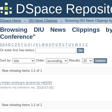
Browsing DIU News Clippings by Subje
DSpace Reposit
DSpace Home
→
DIU News Clippings
→
Browsing DIU News Clippings b
Browsing DIU News Clippings by
Conference"
0-9
A
B
C
D
E
F
G
H
I
J
K
L
M
N
O
P
Q
R
S
T
U
V
W
X
Y
Z
Or enter first few letters:
Sort by:
Order:
Results:
Now showing items 1-1 of 1
গ্লোবাল কনফারেন্সে বাংলাদেশের প্রতিনিধি
আজকালের খবর
(
আজকালের খবর
,
2018-07-06
)
Now showing items 1-1 of 1