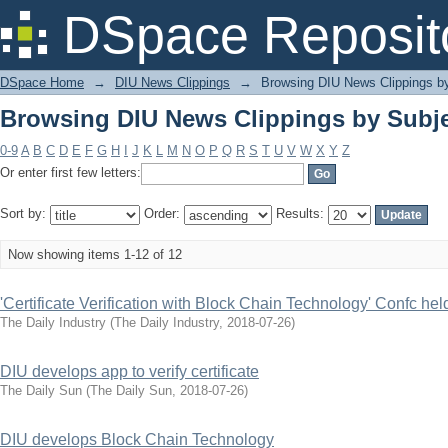
Browsing DIU News Clippings by Subj
DSpace Reposit
DSpace Home
→
DIU News Clippings
→
Browsing DIU News Clippings b
Browsing DIU News Clippings by Subj
0-9
A
B
C
D
E
F
G
H
I
J
K
L
M
N
O
P
Q
R
S
T
U
V
W
X
Y
Z
Or enter first few letters:
Sort by:
Order:
Results:
Now showing items 1-12 of 12
'Certificate Verification with Block Chain Technology' Confc hel
The Daily Industry
(
The Daily Industry
,
2018-07-26
)
DIU develops app to verify certificate
The Daily Sun
(
The Daily Sun
,
2018-07-26
)
DIU develops Block Chain Technology