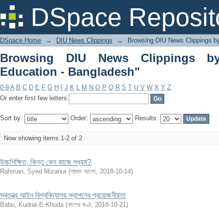
Browsing DIU News Clippings by Subje
DSpace Reposit
DSpace Home
→
DIU News Clippings
→
Browsing DIU News Clippings b
Browsing DIU News Clippings by
Education - Bangladesh"
0-9
A
B
C
D
E
F
G
H
I
J
K
L
M
N
O
P
Q
R
S
T
U
V
W
X
Y
Z
Or enter first few letters:
Sort by:
Order:
Results:
Now showing items 1-2 of 2
উচ্চশিক্ষিত, কিন্তু কেন কাজে মধ্যম?
Rahman, Syed Mizanur
(
প্রথম আলো
,
2018-10-14
)
স্বতন্ত্র আইন বিশ্ববিদ্যালয় স্থাপনের প্রয়োজনীয়তা
Babu, Kudrat-E-Khuda
(
কালের কণ্ঠ
,
2018-10-21
)