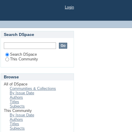
Login
Search DSpace
Search DSpace
This Community
Browse
All of DSpace
Communities & Collections
By Issue Date
Authors
Titles
Subjects
This Community
By Issue Date
Authors
Titles
Subjects