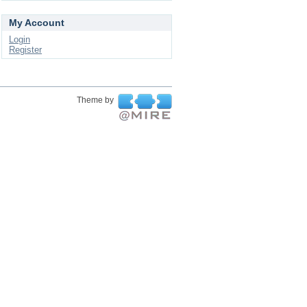
My Account
Login
Register
Theme by