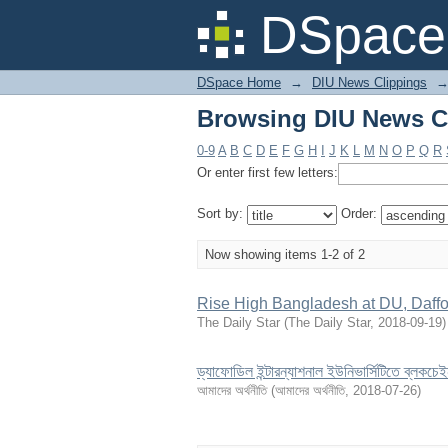
Browsing DIU News Cl
DSpace 
DSpace Home
→
DIU News Clippings
Browsing DIU News Cl
0-9
A
B
C
D
E
F
G
H
I
J
K
L
M
N
O
P
Q
R
Or enter first few letters:
Sort by:
Order:
Now showing items 1-2 of 2
Rise High Bangladesh at DU, Daffo
The Daily Star
(
The Daily Star
,
2018-09-19
)
ড্যাফোডিল ইন্টারন্যাশনাল ইউনিভার্সিটিতে ব্লকচ
আমাদের অর্থনীতি
(
আমাদের অর্থনীতি
,
2018-07-26
)