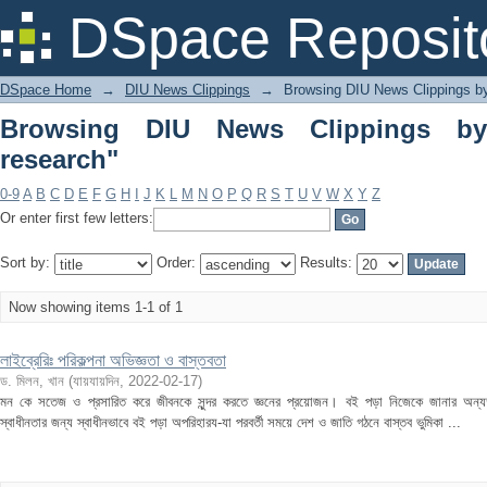
Browsing DIU News Clippings by Subjec
DSpace Reposit
DSpace Home
→
DIU News Clippings
→
Browsing DIU News Clippings b
Browsing DIU News Clippings by 
research"
0-9
A
B
C
D
E
F
G
H
I
J
K
L
M
N
O
P
Q
R
S
T
U
V
W
X
Y
Z
Or enter first few letters:
Sort by:
Order:
Results:
Now showing items 1-1 of 1
লাইব্রেরিঃ পরিকল্পনা অভিজ্ঞতা ও বাস্তবতা
ড. মিলন, খান
(
যায়যায়দিন
,
2022-02-17
)
মন কে সতেজ ও প্রসারিত করে জীবনকে সুন্দর করতে জ্ঞনের প্রয়োজন। বই পড়া নিজেকে জানার অন্যতম
স্বাধীনতার জন্য স্বাধীনভাবে বই পড়া অপরিহারয-যা পরবর্তী সময়ে দেশ ও জাতি গঠনে বাস্তব ভুমিকা ...