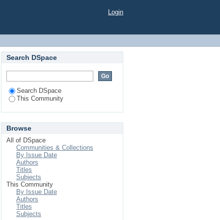
ion and Journalism"
Login
Search DSpace
Search DSpace
This Community
Browse
All of DSpace
Communities & Collections
By Issue Date
Authors
Titles
Subjects
This Community
By Issue Date
Authors
Titles
Subjects