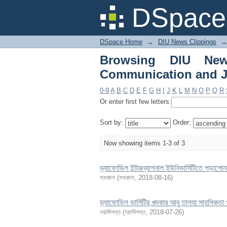
Browsing DIU News C
DSpace 
DSpace Home
→
DIU News Clippings
Browsing DIU New
Communication and J
0-9
A
B
C
D
E
F
G
H
I
J
K
L
M
N
O
P
Q
R
Or enter first few letters:
Sort by:
Order:
Now showing items 1-3 of 3
ড্যাফোডিল ইন্টারন্যাশনাল ইউনিভার্সিটিতে পড়াশোন
সমকাল
(
সমকাল
,
2018-08-16
)
ড্যাফোডিল ভার্সিটির খন্দকার আবু তালহা সাহসিকতা প
নয়াদিগন্ত
(
নয়াদিগন্ত
,
2018-07-26
)