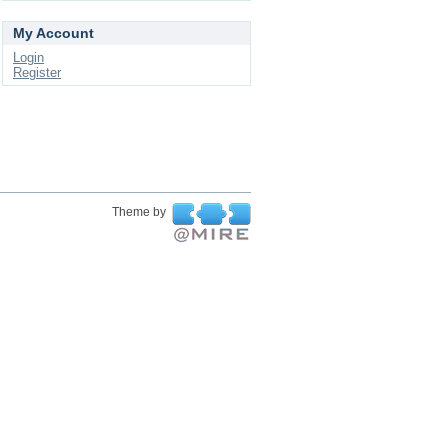
My Account
Login
Register
Theme by