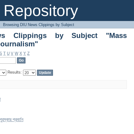
lippings by Subject "Mass Communicat
Repository
→
Browsing DIU News Clippings by Subject
s Clippings by Subject "Mass
ournalism"
S
T
U
V
W
X
Y
Z
Results:
া
ুরস্কার প্রবর্তন