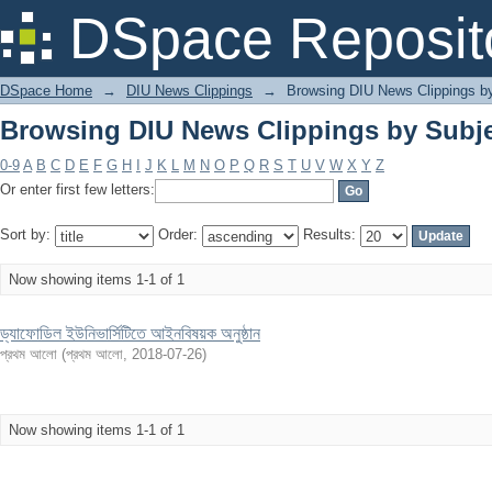
Browsing DIU News Clippings by Subj
DSpace Reposit
DSpace Home
→
DIU News Clippings
→
Browsing DIU News Clippings b
Browsing DIU News Clippings by Subj
0-9
A
B
C
D
E
F
G
H
I
J
K
L
M
N
O
P
Q
R
S
T
U
V
W
X
Y
Z
Or enter first few letters:
Sort by:
Order:
Results:
Now showing items 1-1 of 1
ড্যাফোডিল ইউনিভার্সিটিতে আইনবিষয়ক অনুষ্ঠান
প্রথম আলো
(
প্রথম আলো
,
2018-07-26
)
Now showing items 1-1 of 1