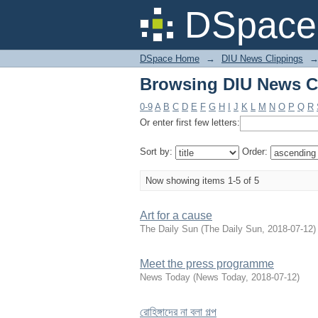
Browsing DIU News Cl
DSpace 
DSpace Home
→
DIU News Clippings
Browsing DIU News Cl
0-9
A
B
C
D
E
F
G
H
I
J
K
L
M
N
O
P
Q
R
Or enter first few letters:
Sort by:
Order:
Now showing items 1-5 of 5
Art for a cause
The Daily Sun
(
The Daily Sun
,
2018-07-12
)
Meet the press programme
News Today
(
News Today
,
2018-07-12
)
রোহিঙ্গাদের না বলা গল্প