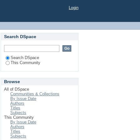
Login
Search DSpace
Search DSpace
This Community
Browse
All of DSpace
Communities & Collections
By Issue Date
Authors
Titles
Subjects
This Community
By Issue Date
Authors
Titles
Subjects