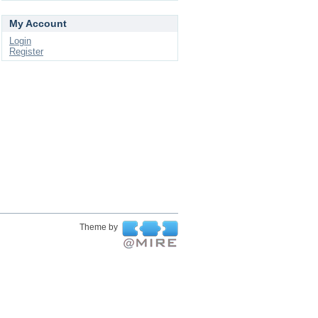
My Account
Login
Register
Theme by