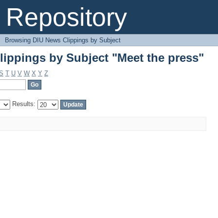
ippings by Subject "Meet the press"
Repository
→
Browsing DIU News Clippings by Subject
ippings by Subject "Meet the press"
S
T
U
V
W
X
Y
Z
Results: