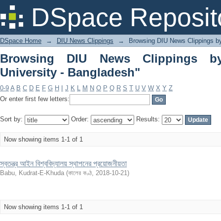
Browsing DIU News Clippings by Subjec
DSpace Reposit
DSpace Home
→
DIU News Clippings
→
Browsing DIU News Clippings b
Browsing DIU News Clippings by
University - Bangladesh"
0-9
A
B
C
D
E
F
G
H
I
J
K
L
M
N
O
P
Q
R
S
T
U
V
W
X
Y
Z
Or enter first few letters:
Sort by:
Order:
Results:
Now showing items 1-1 of 1
স্বতন্ত্র আইন বিশ্ববিদ্যালয় স্থাপনের প্রয়োজনীয়তা
Babu, Kudrat-E-Khuda
(
কালের কণ্ঠ
,
2018-10-21
)
Now showing items 1-1 of 1