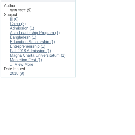
Author
প্রথম আলো (9)
Subject
||| (6)
China (2)
Admission (1)
Asia Leadership Program (1)
Bangladesh (1)
Education Scholarship (1)
Entrepreneurship (1)
Fall 2018 Admission (1)
Magna Charta Universitatum (1)
Marketing Fest (1)
... View More
Date Issued
2018 (9)