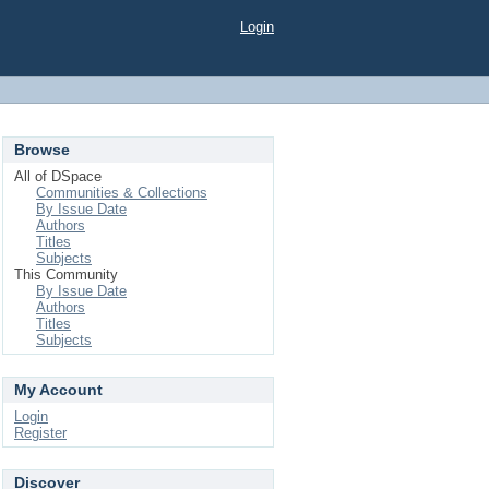
Login
Browse
All of DSpace
Communities & Collections
By Issue Date
Authors
Titles
Subjects
This Community
By Issue Date
Authors
Titles
Subjects
My Account
Login
Register
Discover