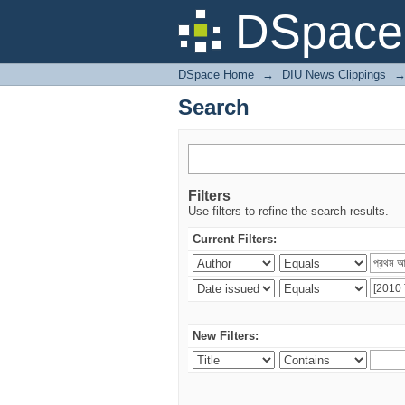
Search
DSpace 
DSpace Home
→
DIU News Clippings
Search
Filters
Use filters to refine the search results.
Current Filters:
New Filters: