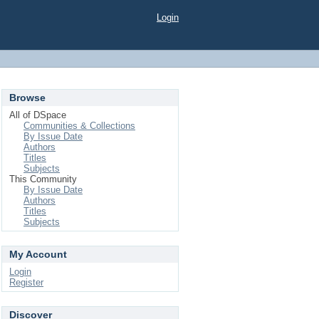
Login
Browse
All of DSpace
Communities & Collections
By Issue Date
Authors
Titles
Subjects
This Community
By Issue Date
Authors
Titles
Subjects
My Account
Login
Register
Discover