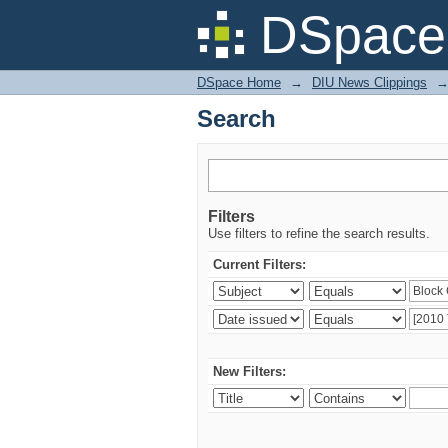
Search
DSpace 
DSpace Home
→
DIU News Clippings
Search
Filters
Use filters to refine the search results.
Current Filters:
New Filters: